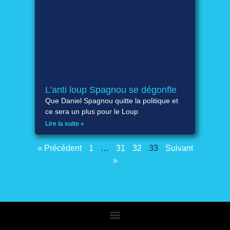
L’anti loup Spagnou se dégonfle
Que Daniel Spagnou quitte la politique et
ce sera un plus pour le Loup
Lire la suite »
« Précédent
1
…
31
32
33
Suivant
»