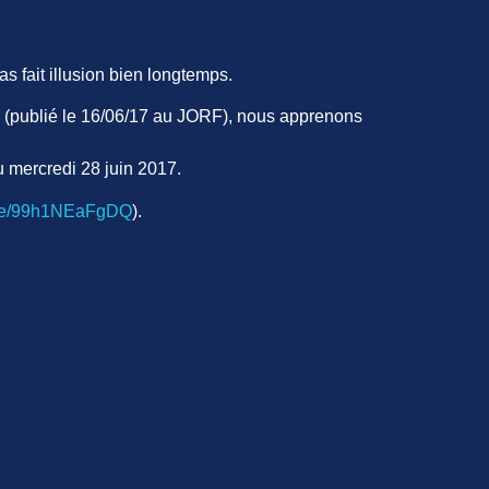
s fait illusion bien longtemps.
17 (publié le 16/06/17 au JORF), nous apprenons
u mercredi 28 juin 2017.
u.be/99h1NEaFgDQ
).