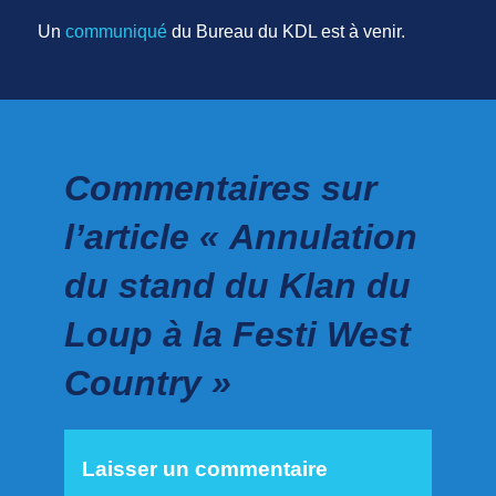
Un
communiqué
du Bureau du KDL est à venir.
Commentaires sur
l’article « Annulation
du stand du Klan du
Loup à la Festi West
Country »
Laisser un commentaire