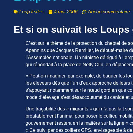
Loup textes
4 mai 2006
Aucun commentaire
Et si on suivait les Loup
C’est sur le thème de la protection du cheptel de s
Apennins que Jacques Remiller, le député-maire de 
l’Assemblée nationale. Un ministre délégué à l’emplo
qui répondait à la place de Nelly Olin, en déplacem
« Peut-on imaginer, par exemple, de baguer les loup
les éleveurs dès que l’un d’eux approche de leurs tr
s’appuyant notamment sur le nœud gordien que const
mode d’élevage s’est désaccoutumé du canidé et un
Une traçabilité des « migrants » qui n’a pas fait sor
préalablement l’animal pour poser le collier, mobili
gouvernement restera en la matière sur la ligne « co
« Ce suivi par des colliers GPS, envisageable à des