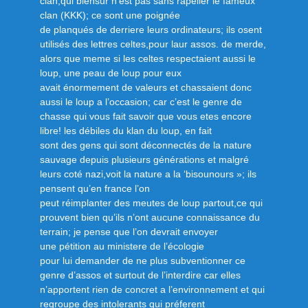
clan,qui biensur n’est pas sans rapeller le fameux
clan (KKK); ce sont une poignée
de planqués de derriere leurs ordinateurs; ils osent
utilisés des lettres celtes,pour laur assos. de merde,
alors que meme si les celtes respectaient aussi le
loup, une peau de loup pour eux
avait énormement de valeurs et chassaient donc
aussi le loup a l’occasion; car c’est le genre de
chasse qui vous fait savoir que vous etes encore
libre! les débiles du klan du loup, en fait
sont des gens qui sont déconnectés de la nature
sauvage depuis plusieurs générations et malgré
leurs coté nazi,voit la nature a la ‘bisounours »; ils
pensent qu’en france l’on
peut réimplanter des meutes de loup partout,ce qui
prouvent bien qu’ils n’ont aucune connaissance du
terrain; je pense que l’on devrait envoyer
une pétition au ministere de l’écologie
pour lui demander de ne plus subventionner ce
genre d’assos et surtout de l’interdire car elles
n’apportent rien de concret a l’environnement et qui
regroupe des intolerants qui préferent