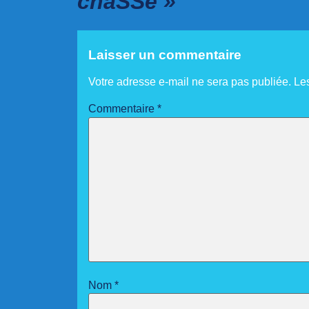
chaSSe »
Laisser un commentaire
Votre adresse e-mail ne sera pas publiée.
Le
Commentaire
*
Nom
*