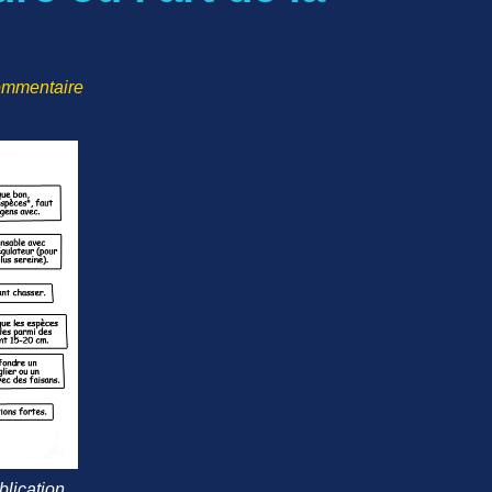
ommentaire
blication