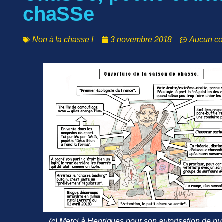
chaSSe
Non à la chasse !
3 novembre 2018
Aucun c
(c) Merci à Henriques pour son autorisation de pu