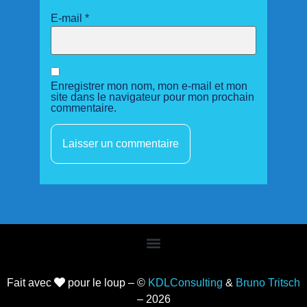
E-mail
*
Enregistrer mon nom, mon e-mail et mon
site dans le navigateur pour mon prochain
commentaire.
Fait avec
pour le loup – ©
KDLConsulting
&
Bruno Tritsch
– 2026