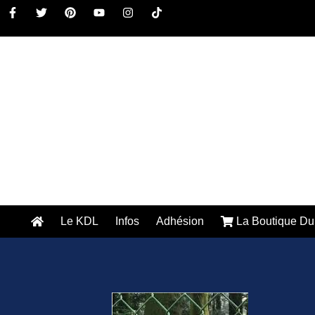
Le KDL
Infos
Adhésion
La Boutique Du