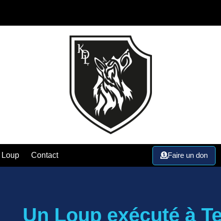
Faire un don
 Loup
Contact
Un Loup exécuté à T