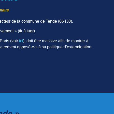
taire
 secteur de la commune de Tende (06430).
vement » (tir à tuer).
Paris (voir
ici
), doit être massive afin de montrer à
tairement opposé-e-s à sa politique d’extermination.
nde »