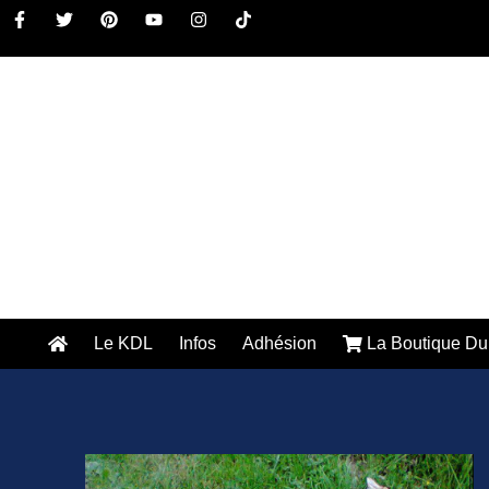
Le KDL
Infos
Adhésion
La Boutique Du