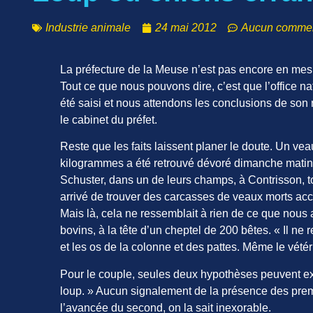
Industrie animale
24 mai 2012
Aucun commen
La préfecture de la Meuse n’est pas encore en mesur
Tout ce que nous pouvons dire, c’est que l’office n
été saisi et nous attendons les conclusions de son 
le cabinet du préfet.
Reste que les faits laissent planer le doute. Un ve
kilogrammes a été retrouvé dévoré dimanche matin 
Schuster, dans un de leurs champs, à Contrisson, to
arrivé de trouver des carcasses de veaux morts acc
Mais là, cela ne ressemblait à rien de ce que nous 
bovins, à la tête d’un cheptel de 200 bêtes. « Il ne re
et les os de la colonne et des pattes. Même le vétérin
Pour le couple, seules deux hypothèses peuvent expl
loup. » Aucun signalement de la présence des premi
l’avancée du second, on la sait inexorable.