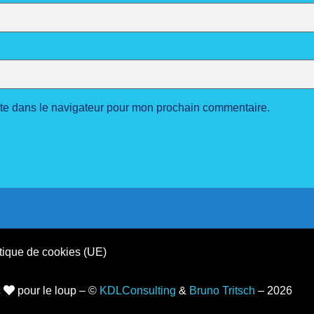
ite dans le navigateur pour mon prochain commentaire.
tique de cookies (UE)
c
pour le loup – ©
KDLConsulting
&
Bruno Tritsch
– 2026