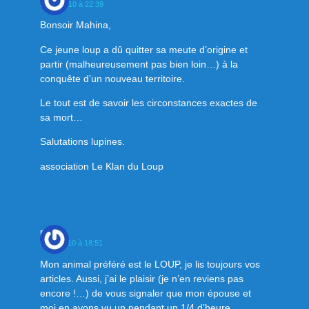
9 mai 2010 à 22:39
Bonsoir Mahina,
Ce jeune loup a dû quitter sa meute d’origine et
partir (malheureusement pas bien loin…) à la
conquête d’un nouveau territoire.
Le tout est de savoir les circonstances exactes de
sa mort…
Salutations lupines.
association Le Klan du Loup
pesez
5 juin 2010 à 18:51
Mon animal préféré est le LOUP, je lis toujours vos
articles. Aussi, j’ai le plaisir (je n’en reviens pas
encore !…) de vous signaler que mon épouse et
moi en avons vu un pendant un 1/4 d’heure