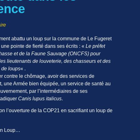
ence
ire
ment abattu un loup sur la commune de Le Fugeret
ne pointe de fierté dans ses écrits : «
Le préfet
la Chasse et de la Faune Sauvage (ONCFS) pour
des lieutenants de louveterie, des chasseurs et des
s de loups
« .
er contre le chômage, avoir des services de
ant, une Armée bien équipée, un service de santé au
uvernement, par l’intermédiaires de ses
éradiquer
Canis lupus italicus
.
on l’ouverture de la COP21 en sacrifiant un loup de
Plan Loup…