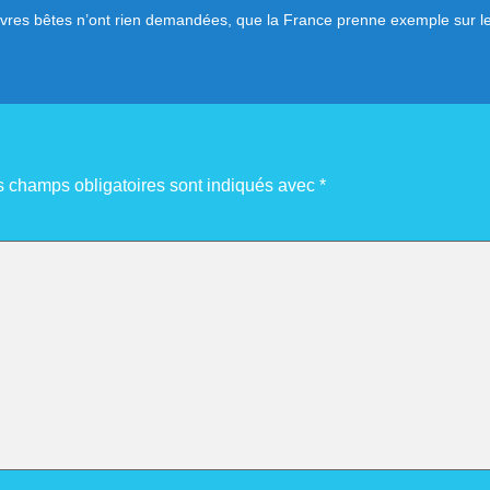
uvres bêtes n’ont rien demandées, que la France prenne exemple sur les
s champs obligatoires sont indiqués avec
*