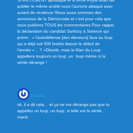
STRICTEMENT apolitique et si Mme Royal avait fait
publier le même arrêté nous l’aurions attaqué avec
autant de virulence !Nous aussi sommes des
amoureux de la Démocratie et c’est pour cela que
nous publions TOUS les commentaires.Pour rappel,
la déclaration du candidat Sarközy à Sisteron qui
prône : « l’autodéfense [des éleveurs] face au loup
qui a déjà tué 500 brebis depuis le début de
l’année »… !! »Désolé, mais le Klan du Loup
appellera toujours un loup ,un loup même si la
vérité dérange !
marie
9 mai 2007 à 19:11
ok, il a dit cela… et ça ne me dérange pas que tu
appelles un loup, un loup, si telle est la vérité…
marie.