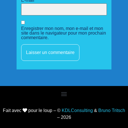
E-mail
*
Enregistrer mon nom, mon e-mail et mon
site dans le navigateur pour mon prochain
commentaire.
Fait avec
pour le loup – ©
KDLConsulting
&
Bruno Tritsch
– 2026