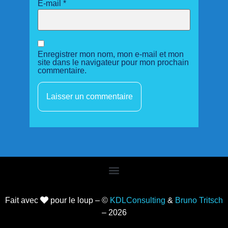
E-mail
*
Enregistrer mon nom, mon e-mail et mon
site dans le navigateur pour mon prochain
commentaire.
Fait avec
pour le loup – ©
KDLConsulting
&
Bruno Tritsch
– 2026