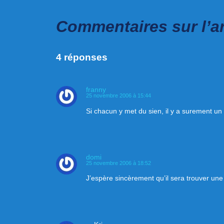
Commentaires sur l’a
4 réponses
franny
25 novembre 2006 à 15:44
Si chacun y met du sien, il y a surement
domi
25 novembre 2006 à 18:52
J’espère sincèrement qu’il sera trouver une