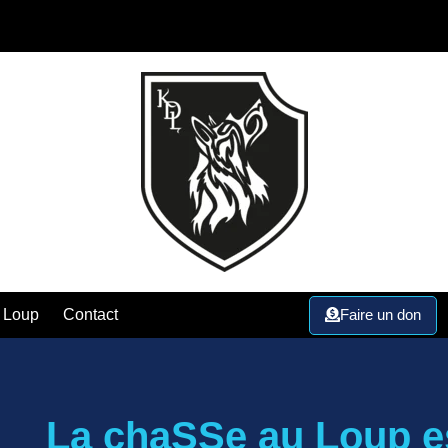
Faire un don
 Loup
Contact
La chaSSe au Loup es