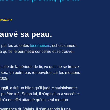
ntaire
sauvé sa peau.
e par les autorités
lucernoises
, échoit samedi
a quitté le périmètre concerné et se trouve
cielle de la période de tir, vu qu’il ne se trouve
ne sera en outre pas renouvelée car les moutons
2009.
li, a tiré un bilan qu’il juge « satisfaisant »
pu être tué. Selon lui, il s’agit d’un « succès »
l n’a en effet attaqué qu’un seul mouton.
rovenance du Valais. Il s’en est pris à une