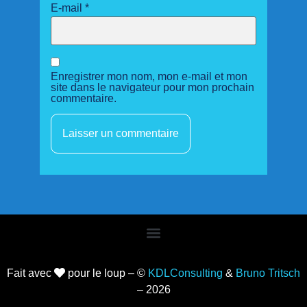
E-mail
*
Enregistrer mon nom, mon e-mail et mon
site dans le navigateur pour mon prochain
commentaire.
Fait avec
pour le loup – ©
KDLConsulting
&
Bruno Tritsch
– 2026