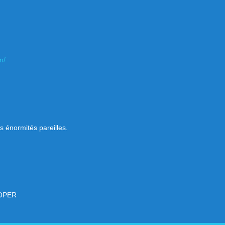
m/
s énormités pareilles.
DOPER