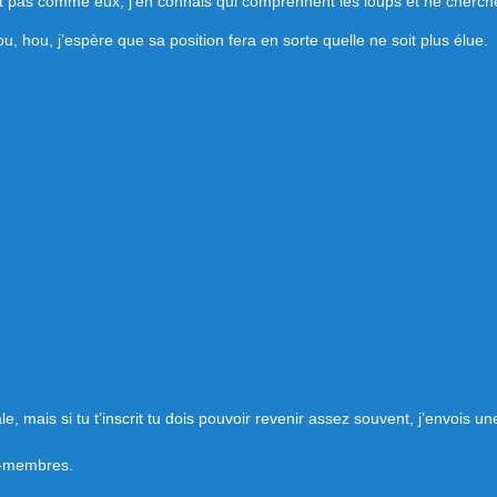
pas comme eux, j’en connais qui comprennent les loups et ne cherchen
, hou, j’espère que sa position fera en sorte quelle ne soit plus élue.
e, mais si tu t’inscrit tu dois pouvoir revenir assez souvent, j’envois u
on-membres.