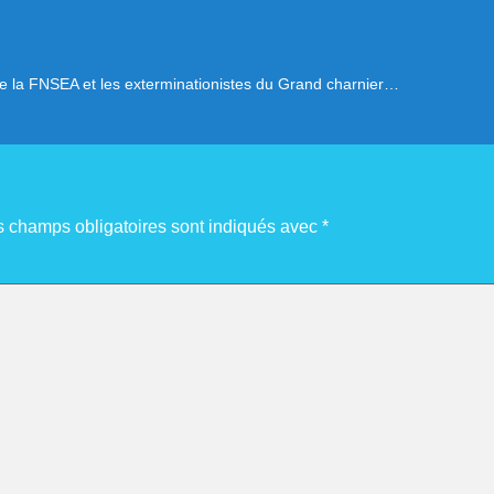
 entre la FNSEA et les exterminationistes du Grand charnier…
s champs obligatoires sont indiqués avec
*